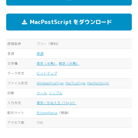
MacPostScript をダウンロード
使用条件
フリー（無料）
言語
英語
文字種
英字（半角）
,
数字（半角）
データ形式
ビットマップ
ファイル形式
WindowsTrueType
,
MacTrueType
,
MacPostScript
印象
クール
,
シンプル
入力方式
英字／かな入力（1byte）
配布サイト
BitmapMania
（閉鎖）
アクセス数
556