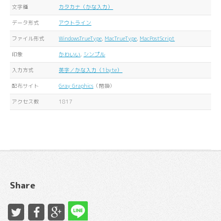
文字種
カタカナ（かな入力）
データ形式
アウトライン
ファイル形式
WindowsTrueType
,
MacTrueType
,
MacPostScript
印象
かわいい
,
シンプル
入力方式
英字／かな入力（1byte）
配布サイト
Gray Graphics
（閉鎖）
アクセス数
1817
Share