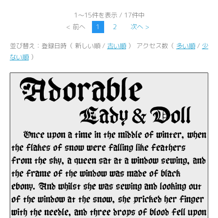
1～15件を表示 / 17件中
< 前へ
1
2
次へ >
並び替え：登録日時（ 新しい順 /
古い順
） アクセス数（
多い順
/
少
ない順
）