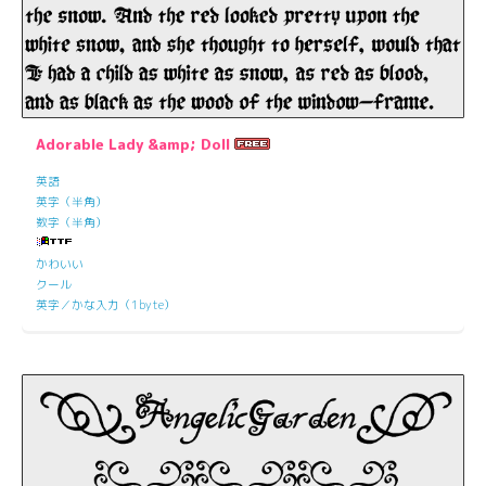
Adorable Lady &amp; Doll
英語
英字（半角）
数字（半角）
かわいい
クール
英字／かな入力（1byte）