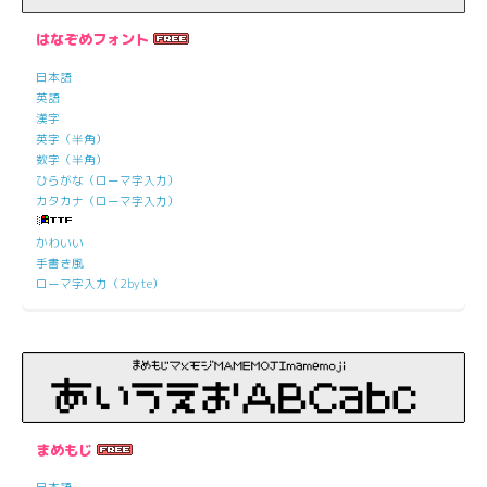
はなぞめフォント
日本語
英語
漢字
英字（半角）
数字（半角）
ひらがな（ローマ字入力）
カタカナ（ローマ字入力）
かわいい
手書き風
ローマ字入力（2byte）
まめもじ
日本語