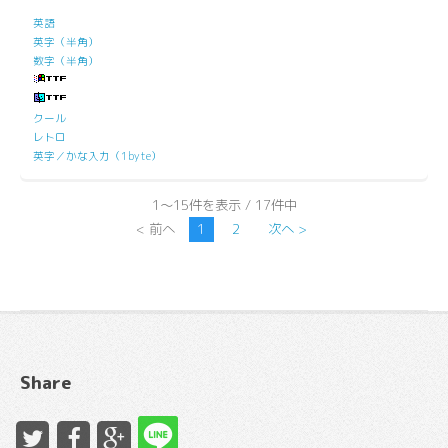
英語
英字（半角）
数字（半角）
クール
レトロ
英字／かな入力（1byte）
1～15件を表示 / 17件中
< 前へ
1
2
次へ >
Share