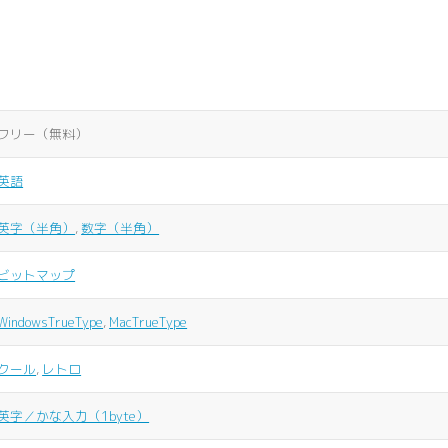
フリー（無料）
英語
英字（半角）
,
数字（半角）
ビットマップ
WindowsTrueType
,
MacTrueType
クール
,
レトロ
英字／かな入力（1byte）