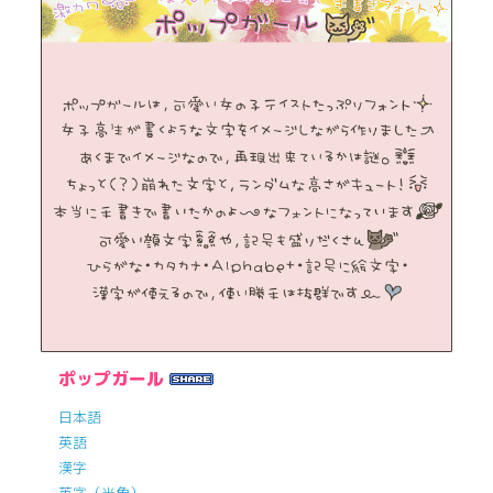
ポップガール
日本語
英語
漢字
英字（半角）