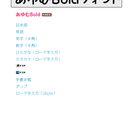
あゆむBold
日本語
英語
英字（半角）
数字（半角）
ひらがな（ローマ字入力）
カタカナ（ローマ字入力）
手書き風
ポップ
ローマ字入力（2byte）