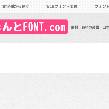
文字種から探す
WEBフォント変換
フォン
とFONT.com
無料、有料の英語、日