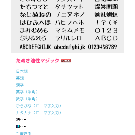
たぬき油性マジック
日本語
英語
漢字
英字（半角）
数字（半角）
ひらがな（ローマ字入力）
カタカナ（ローマ字入力）
手書き風