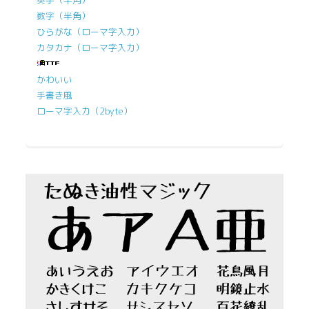
数字（半角）
ひらがな（ローマ字入力）
カタカナ（ローマ字入力）
かわいい
手書き風
ローマ字入力（2byte）