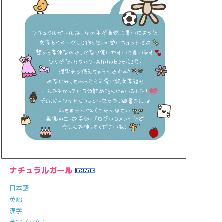
ナチュラルガール
日本語
英語
漢字
英字（半角）