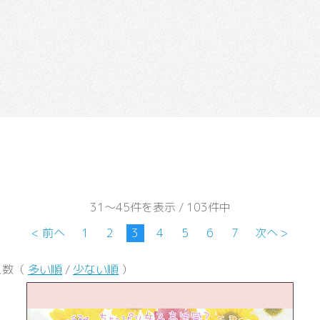
31～45件を表示 / 103件中
< 前へ
1
2
3
4
5
6
7
次へ >
ス数（
多い順
/
少ない順
）