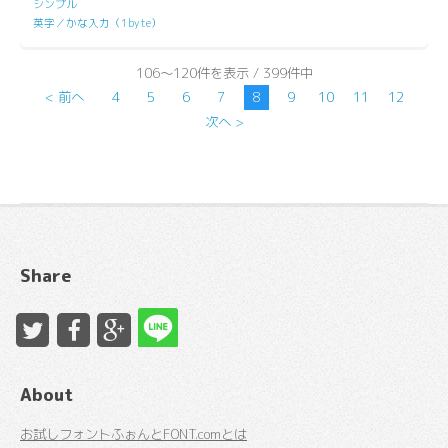
シンプル
英字／かな入力（1byte）
106～120件を表示 / 399件中
< 前へ
4
5
6
7
8
9
10
11
12
次へ >
Share
About
お試しフォントふぉんとFONT.comとは