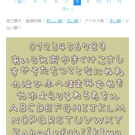
< 前へ
4
5
6
7
8
9
10
11
12
次へ >
並び替え：登録日時（
新しい順
/
古い順
） アクセス数（
多い順
/ 少
ない順 ）