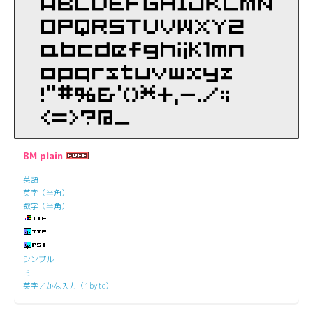
BM plain
英語
英字（半角）
数字（半角）
シンプル
ミニ
英字／かな入力（1byte）