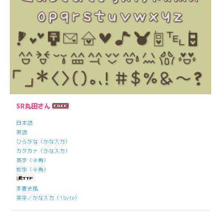
SR丸田さん
日本語
英語
ひらがな（かな入力）
カタカナ（かな入力）
英字（半角）
数字（半角）
手書き風
英字／かな入力（1byte）