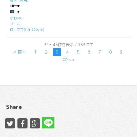
数字（半角）
かわいい
クール
ローマ字入力（2byte）
31～45件を表示 / 133件中
< 前へ
1
2
3
4
5
6
7
8
9
次へ >
Share