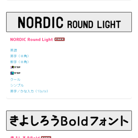
NORDIC Round Light
英語
英字（半角）
数字（半角）
クール
シンプル
英字／かな入力（1byte）