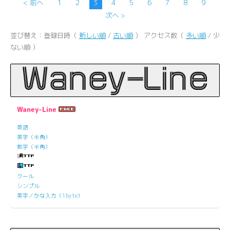
< 前へ
1
2
3
4
5
6
7
8
9
次へ >
並び替え：登録日時（
新しい順
/
古い順
） アクセス数（
多い順
/ 少
ない順 ）
Waney-Line
英語
英字（半角）
数字（半角）
クール
シンプル
英字／かな入力（1byte）