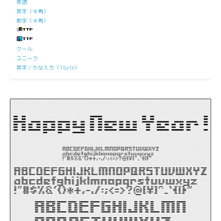
英語
英字（半角）
数字（半角）
クール
ユニーク
英字／かな入力（1byte）