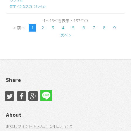
シンプル
英字／かな入力（1byte）
1～15件を表示 / 133件中
< 前へ
1
2
3
4
5
6
7
8
9
次へ >
Share
About
お試しフォントふぉんとFONT.comとは