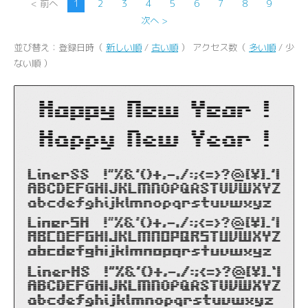
< 前へ
1
2
3
4
5
6
7
8
9
次へ >
並び替え：登録日時（
新しい順
/
古い順
） アクセス数（
多い順
/ 少
ない順 ）