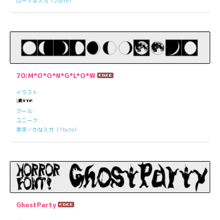
ローマ字入力（2byte）
70:M*O*O*N*G*L*O*W
イラスト
クール
ユニーク
英字／かな入力（1byte）
GhostParty