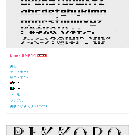
Liner BMP14
英語
英字（半角）
数字（半角）
クール
シンプル
英字／かな入力（1byte）