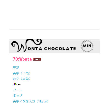
70:Wonta
英語
英字（半角）
数字（半角）
クール
ポップ
英字／かな入力（1byte）