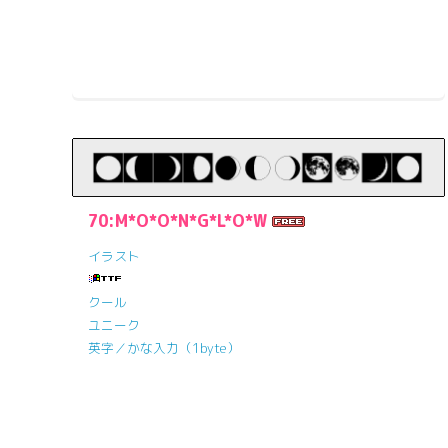
70:M*O*O*N*G*L*O*W
イラスト
クール
ユニーク
英字／かな入力（1byte）