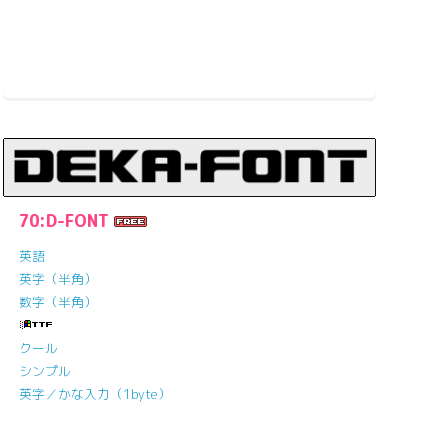
70:D-FONT
英語
英字（半角）
数字（半角）
クール
シンプル
英字／かな入力（1byte）