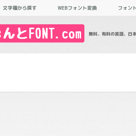
文字種から探す
WEBフォント変換
フォン
とFONT.com
無料、有料の英語、日