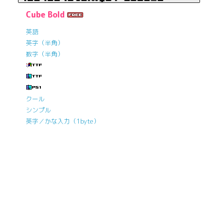
Cube Bold
英語
英字（半角）
数字（半角）
クール
シンプル
英字／かな入力（1byte）