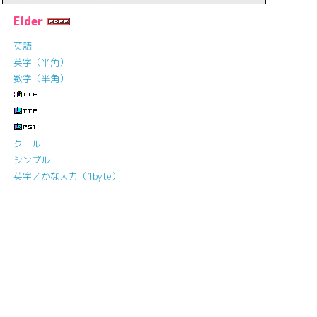
Elder
英語
英字（半角）
数字（半角）
クール
シンプル
英字／かな入力（1byte）