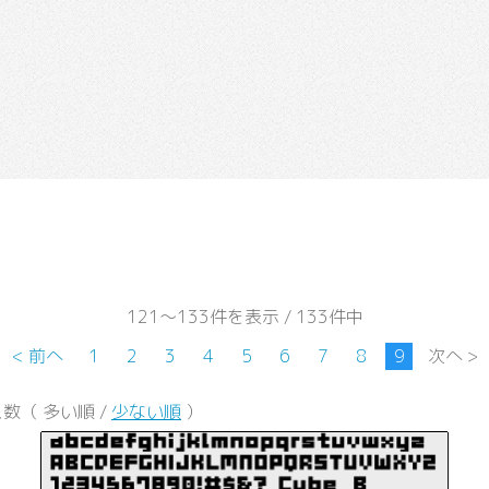
121～133件を表示 / 133件中
< 前へ
1
2
3
4
5
6
7
8
9
次へ >
数（ 多い順 /
少ない順
）