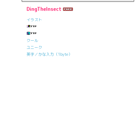
DingTheInsect
イラスト
クール
ユニーク
英字／かな入力（1byte）