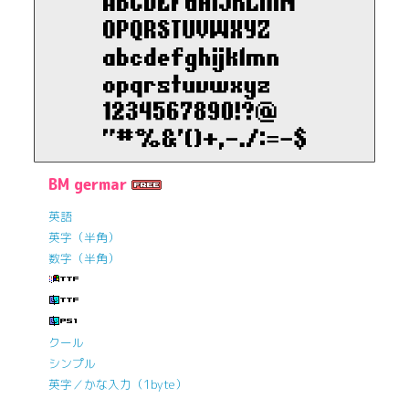
BM germar
英語
英字（半角）
数字（半角）
クール
シンプル
英字／かな入力（1byte）