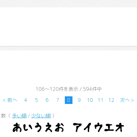
106～120件を表示 / 594件中
< 前へ
4
5
6
7
8
9
10
11
12
次へ >
ス数（
多い順
/
少ない順
）