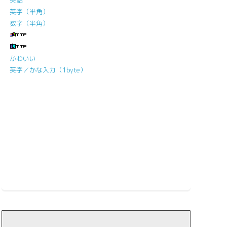
英語
英字（半角）
数字（半角）
かわいい
英字／かな入力（1byte）