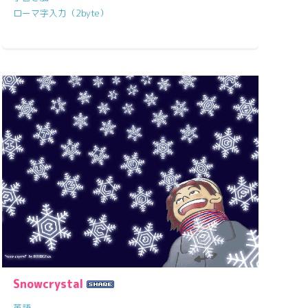
ローマ字入力（2byte）
Snowcrystal