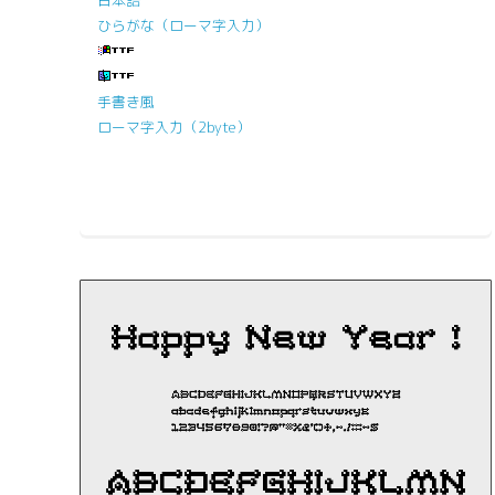
ひらがな（ローマ字入力）
手書き風
ローマ字入力（2byte）