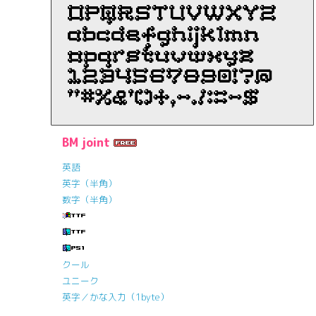
BM joint
英語
英字（半角）
数字（半角）
クール
ユニーク
英字／かな入力（1byte）