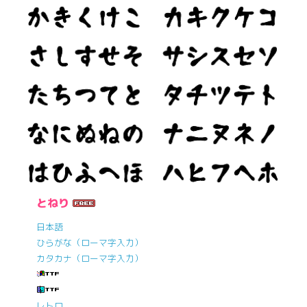
とねり
日本語
ひらがな（ローマ字入力）
カタカナ（ローマ字入力）
レトロ