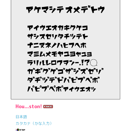
Hou...ston!
日本語
カタカナ（かな入力）