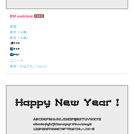
BM emblem
英語
英字（半角）
数字（半角）
ユニーク
英字／かな入力（1byte）