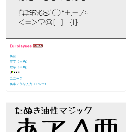
Eurolayeee
英語
英字（半角）
数字（半角）
ユニーク
英字／かな入力（1byte）