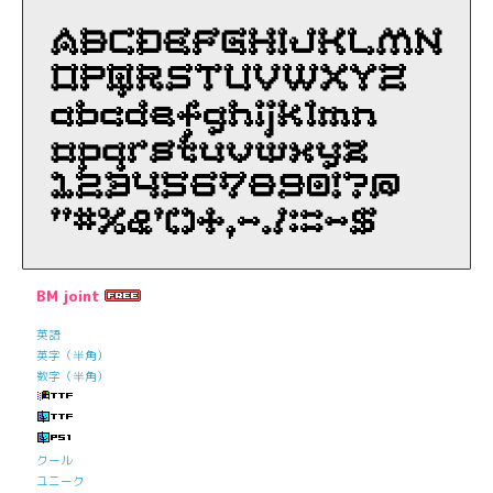
BM joint
英語
英字（半角）
数字（半角）
クール
ユニーク