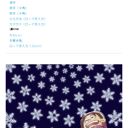
漢字
英字（半角）
数字（半角）
ひらがな（ローマ字入力）
カタカナ（ローマ字入力）
かわいい
手書き風
ローマ字入力（2byte）