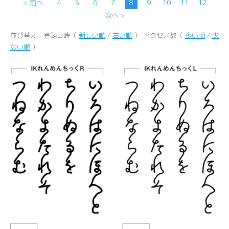
< 前へ
4
5
6
7
8
9
10
11
12
次へ >
並び替え：登録日時（
新しい順
/
古い順
） アクセス数（
多い順
/
少
ない順
）