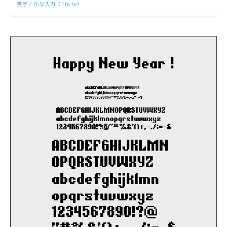
英字／かな入力（1byte）