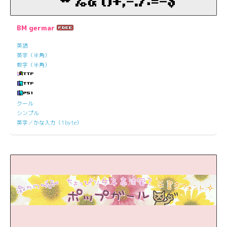
BM germar
英語
英字（半角）
数字（半角）
クール
シンプル
英字／かな入力（1byte）