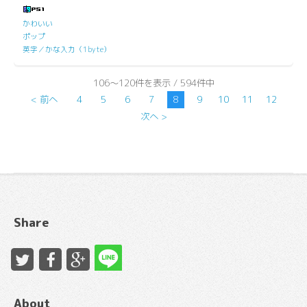
かわいい
ポップ
英字／かな入力（1byte）
106～120件を表示 / 594件中
< 前へ
4
5
6
7
8
9
10
11
12
次へ >
Share
About