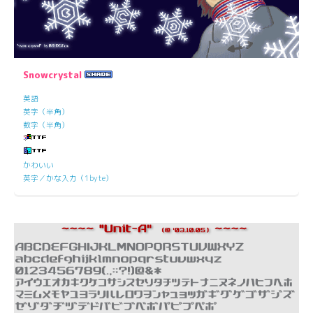
Snowcrystal
英語
英字（半角）
数字（半角）
かわいい
英字／かな入力（1byte）