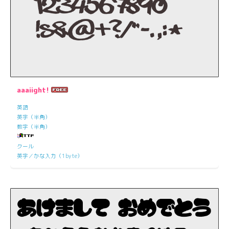
aaaiight!
英語
英字（半角）
数字（半角）
クール
英字／かな入力（1byte）