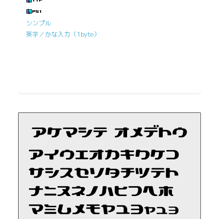
シンプル
英字／かな入力（1byte）