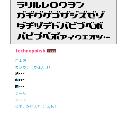
Technopolish
日本語
カタカナ（かな入力）
クール
シンプル
英字／かな入力（1byte）