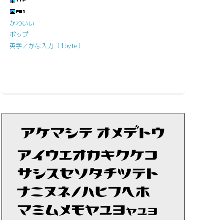
かわいい
ポップ
英字／かな入力（1byte）