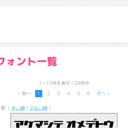
フォント一覧
1～15件を表示 / 89件中
< 前へ
1
2
3
4
5
6
次へ >
ス数（
多い順
/
少ない順
）