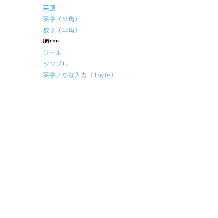
英語
英字（半角）
数字（半角）
クール
シンプル
英字／かな入力（1byte）