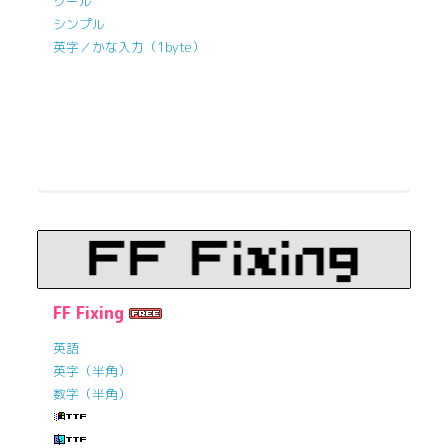
クール
シンプル
英字／かな入力（1byte）
FF Fixing
英語
英字（半角）
数字（半角）