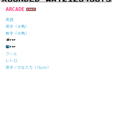
ARCADE
英語
英字（半角）
数字（半角）
クール
レトロ
英字／かな入力（1byte）