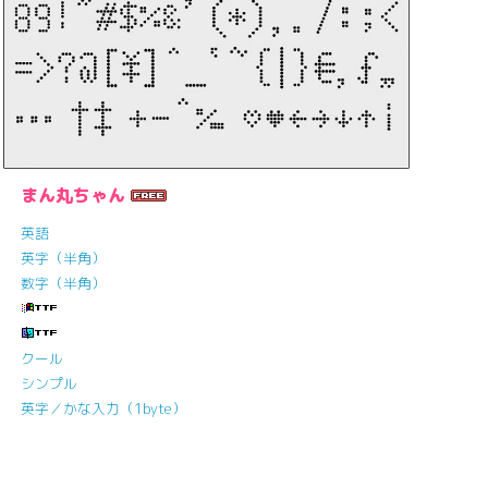
まん丸ちゃん
英語
英字（半角）
数字（半角）
クール
シンプル
英字／かな入力（1byte）