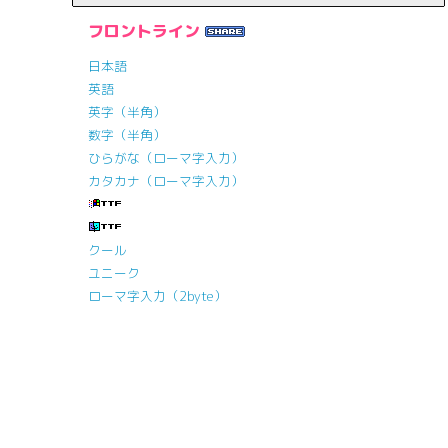
フロントライン
日本語
英語
英字（半角）
数字（半角）
ひらがな（ローマ字入力）
カタカナ（ローマ字入力）
クール
ユニーク
ローマ字入力（2byte）