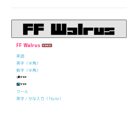
FF Walrus
英語
英字（半角）
数字（半角）
クール
英字／かな入力（1byte）