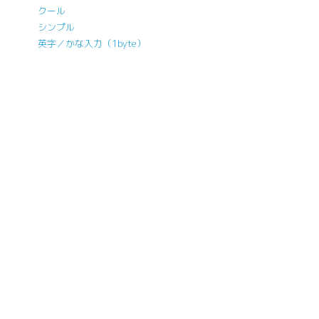
クール
シンプル
英字／かな入力（1byte）