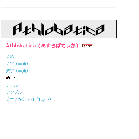
Athlobatica（あすろばてぃか）
英語
英字（半角）
数字（半角）
クール
シンプル
英字／かな入力（1byte）