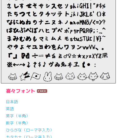
喜々フォント
日本語
英語
英字（半角）
数字（半角）
ひらがな（ローマ字入力）
カタカナ（ローマ字入力）