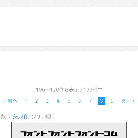
106～120件を表示 / 133件中
< 前へ
1
2
3
4
5
6
7
8
9
次へ >
ス数（
多い順
/ 少ない順 ）