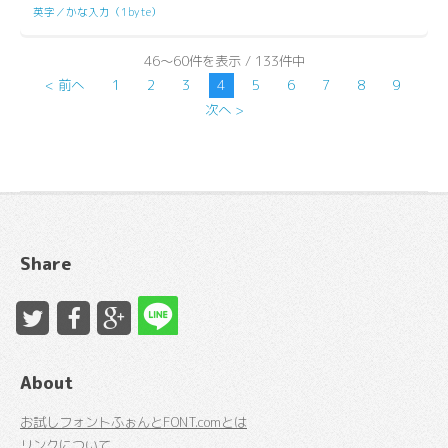
英字／かな入力（1byte）
46～60件を表示 / 133件中
< 前へ
1
2
3
4
5
6
7
8
9
次へ >
Share
About
お試しフォントふぉんとFONT.comとは
リンクについて