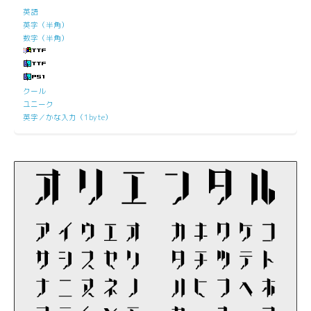
英語
英字（半角）
数字（半角）
クール
ユニーク
英字／かな入力（1byte）