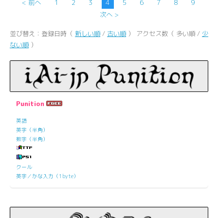
< 前へ
1
2
3
4
5
6
7
8
9
次へ >
並び替え：登録日時（
新しい順
/
古い順
） アクセス数（ 多い順 /
少
ない順
）
Punition
英語
英字（半角）
数字（半角）
クール
英字／かな入力（1byte）