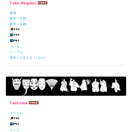
Cube Reguler
英語
英字（半角）
数字（半角）
クール
シンプル
英字／かな入力（1byte）
Fantome
イラスト
クール