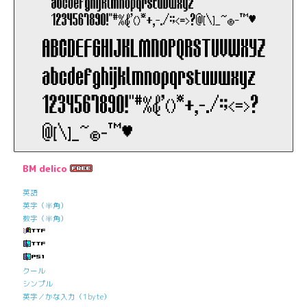
BM delico
英語
英字（半角）
数字（半角）
クール
シンプル
英字／かな入力（1byte）