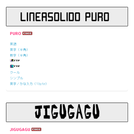
PURO
英語
英字（半角）
数字（半角）
クール
シンプル
英字／かな入力（1byte）
JIGUGAGU