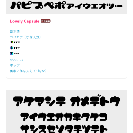
Lovely Capsule
日本語
カタカナ（かな入力）
かわいい
ポップ
英字／かな入力（1byte）