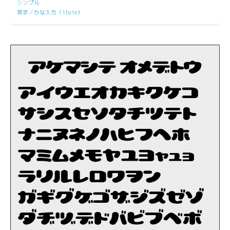
シンプル
英字／かな入力（1byte）