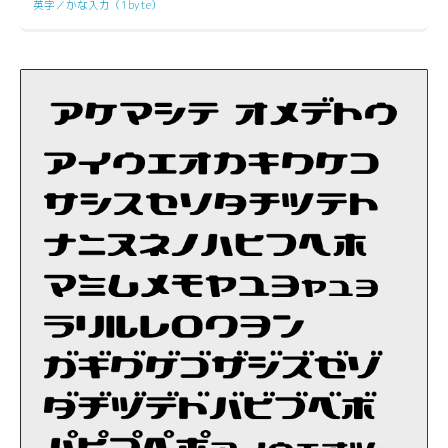
英字／かな入力（1byte）