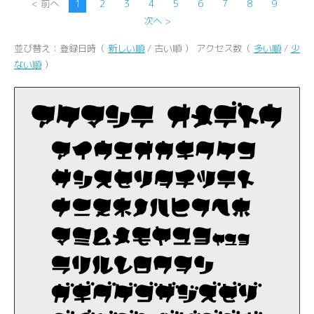
< 前へ
1
2
3
4
5
6
7
8
9
次へ >
並び替え：登録日時（
新しい順
/ 古い順 ） アクセス数（
多い順
/
少
ない順
）