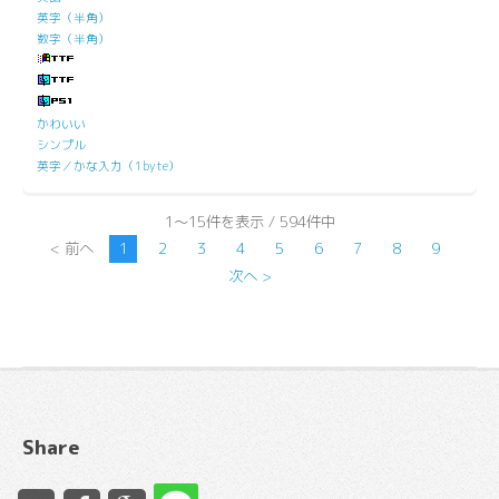
英字（半角）
数字（半角）
かわいい
シンプル
英字／かな入力（1byte）
1～15件を表示 / 594件中
< 前へ
1
2
3
4
5
6
7
8
9
次へ >
Share