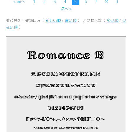
< 前へ
1
2
3
4
5
6
7
8
9
次へ >
並び替え：登録日時（
新しい順
/
古い順
） アクセス数（
多い順
/
少
ない順
）