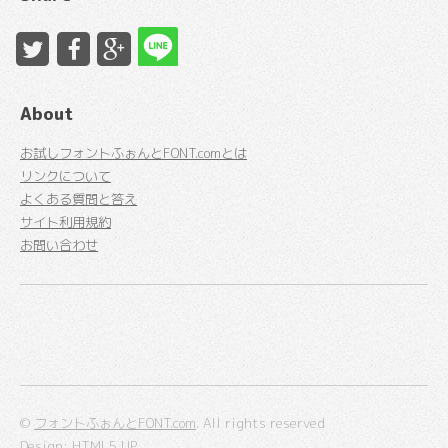
About
お試しフォントふぉんとFONT.comとは
リンクについて
よくある質問と答え
サイト利用規約
お問い合わせ
©
フォントふぉんとFONT.com
. All rights reserved
Design:
HTML5 UP