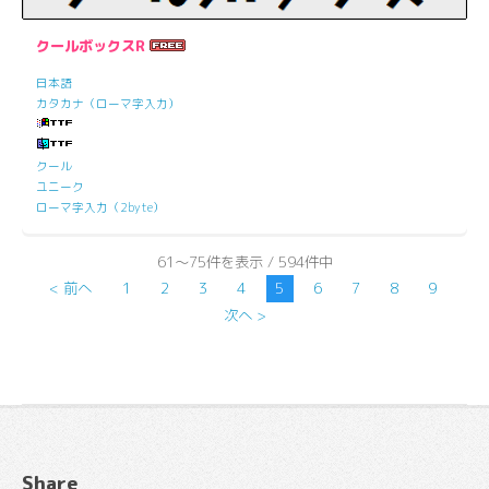
クールボックスR
日本語
カタカナ（ローマ字入力）
クール
ユニーク
ローマ字入力（2byte）
61～75件を表示 / 594件中
< 前へ
1
2
3
4
5
6
7
8
9
次へ >
Share