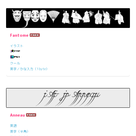
Fantome
イラスト
クール
英字／かな入力（1byte）
Anneau
英語
英字（半角）