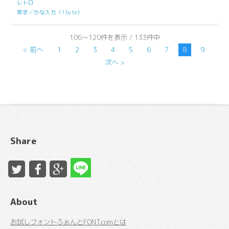
レトロ
英字／かな入力（1byte）
106～120件を表示 / 133件中
< 前へ
1
2
3
4
5
6
7
8
9
次へ >
Share
About
お試しフォントふぉんとFONT.comとは