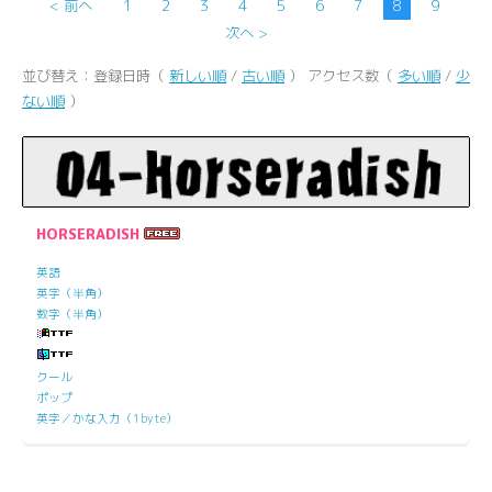
< 前へ
1
2
3
4
5
6
7
8
9
次へ >
並び替え：登録日時（
新しい順
/
古い順
） アクセス数（
多い順
/
少
ない順
）
HORSERADISH
英語
英字（半角）
数字（半角）
クール
ポップ
英字／かな入力（1byte）