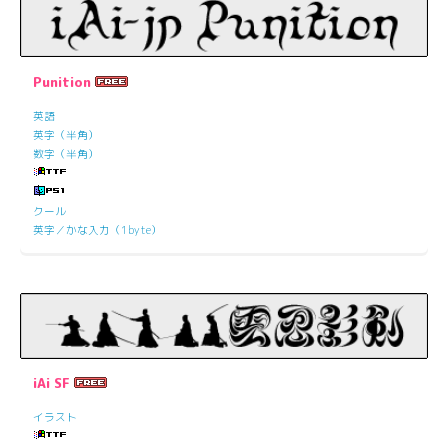
Punition
英語
英字（半角）
数字（半角）
クール
英字／かな入力（1byte）
iAi SF
イラスト