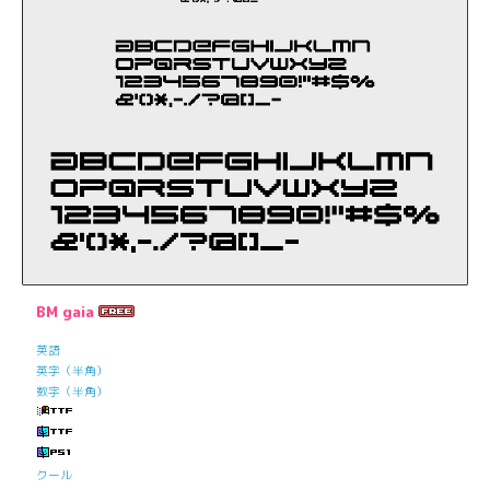
BM gaia
英語
英字（半角）
数字（半角）
クール